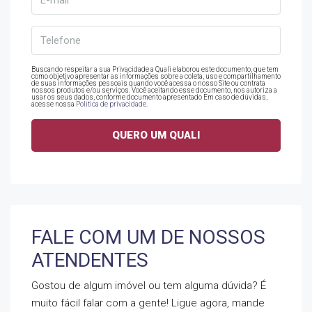
Buscando respeitar a sua Privacidade a Quali elaborou este documento, que tem
como objetivo apresentar as informações sobre a coleta, uso e compartilhamento
de suas informações pessoais quando você acessa o nosso Site ou contrata
nossos produtos e/ou serviços. Você aceitando esse documento, nos autoriza a
usar os seus dados, conforme documento apresentado Em caso de dúvidas,
acesse nossa
Politica de privacidade
.
FALE COM UM DE NOSSOS
ATENDENTES
Gostou de algum imóvel ou tem alguma dúvida? É
muito fácil falar com a gente! Ligue agora, mande