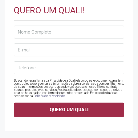
QUERO UM QUALI!
Buscando respeitar a sua Privacidade a Quali elaborou este documento, que tem
como objetivo apresentar as informações sobre a coleta, uso e compartilhamento
de suas informações pessoais quando você acessa o nosso Site ou contrata
nossos produtos e/ou serviços. Você aceitando esse documento, nos autoriza a
usar os seus dados, conforme documento apresentado Em caso de dúvidas,
acesse nossa
Politica de privacidade
.