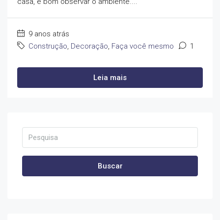
casa, é bom observar o ambiente....
9 anos atrás
Construção
,
Decoração
,
Faça você mesmo
1
Leia mais
Buscar