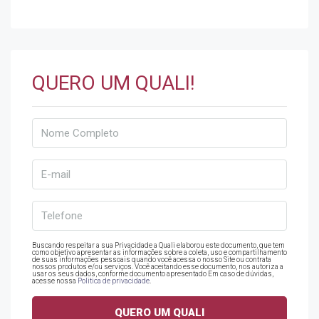
QUERO UM QUALI!
Buscando respeitar a sua Privacidade a Quali elaborou este documento, que tem
como objetivo apresentar as informações sobre a coleta, uso e compartilhamento
de suas informações pessoais quando você acessa o nosso Site ou contrata
nossos produtos e/ou serviços. Você aceitando esse documento, nos autoriza a
usar os seus dados, conforme documento apresentado Em caso de dúvidas,
acesse nossa
Politica de privacidade
.