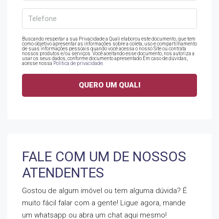
Buscando respeitar a sua Privacidade a Quali elaborou este documento, que tem
como objetivo apresentar as informações sobre a coleta, uso e compartilhamento
de suas informações pessoais quando você acessa o nosso Site ou contrata
nossos produtos e/ou serviços. Você aceitando esse documento, nos autoriza a
usar os seus dados, conforme documento apresentado Em caso de dúvidas,
acesse nossa
Politica de privacidade
.
FALE COM UM DE NOSSOS
ATENDENTES
Gostou de algum imóvel ou tem alguma dúvida? É
muito fácil falar com a gente! Ligue agora, mande
um whatsapp ou abra um chat aqui mesmo!