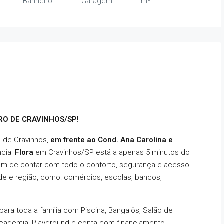
Banheiro
Garagem
m²
RO DE CRAVINHOS/SP!
 de Cravinhos,
em frente ao Cond. Ana Carolina e
ncial
Flora
em Cravinhos/SP está a apenas 5 minutos do
além de contar com todo o conforto, segurança e acesso
dade e região, como: comércios, escolas, bancos,
para toda a família com Piscina, Bangalôs, Salão de
 Academia, Playground e conta com financiamento