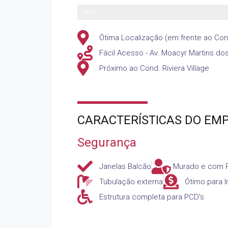
Fechamento
85%
Ótima Localização (em frente ao Cond
Fácil Acesso - Av. Moacyr Martins do
Próximo ao Cond. Riviera Village
CARACTERÍSTICAS DO EM
Segurança
Janelas Balcão
Murado e com P
Tubulação externa
Ótimo para I
Estrutura completa para PCD's