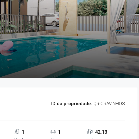
ID da propriedade:
QR-CRAVINHOS
1
1
42.13