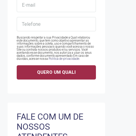
Buscando respeitar a sua Privacidade a Quali elaborou
este documento, que tem como objetivo apresentar as
informações sobre a coleta, uso e compartilhamento de
suas informações pessoais quando você acessa o nosso
Site ou contrata nossos produtos e/ou serviços. Você
aceitando esse documento, nos autoriza a usar os seus
dados, conforme documento apresentado Em caso de
dúvidas, acesse nossa
Politica de privacidade
.
FALE COM UM DE
NOSSOS