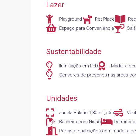
Lazer
Playground
Pet Place
Red
Espaço para Conveniência
Salã
Sustentabilidade
Iluminação em LED
Madeira cer
Sensores de presença nas áreas c
Unidades
Janela Balcão 1,80 x 1,70m
Vent
Banheiro com Nicho
Dormitóri
Portas e guarnições com madeira cer