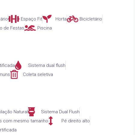
ário
Espaço Fit
Horta
Bicicletário
o de Festas
Piscina
tificada
Sistema dual flush
omuns
Coleta seletiva
ilação Natural
Sistema Dual Flush
os com mesmo tamanho
Pé direito alto
tificada